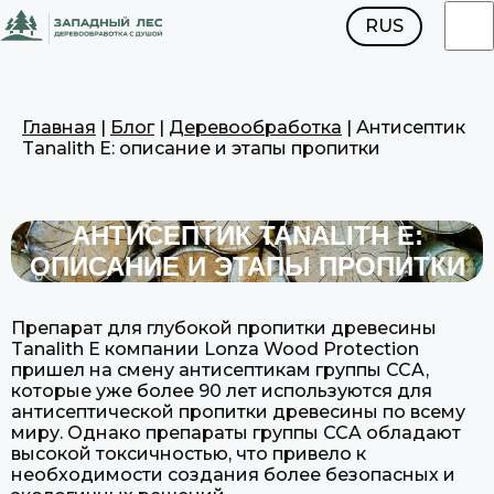
RUS
ENG
Главная
|
Блог
|
Деревообработка
|
Антисептик
Tanalith E: описание и этапы пропитки
АНТИСЕПТИК TANALITH E:
ОПИСАНИЕ И ЭТАПЫ ПРОПИТКИ
Препарат для глубокой пропитки древесины
Tanalith E компании Lonza Wood Protection
пришел на смену антисептикам группы CCA,
которые уже более 90 лет используются для
антисептической пропитки древесины по всему
миру. Однако препараты группы CCA обладают
высокой токсичностью, что привело к
необходимости создания более безопасных и